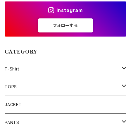
Instagram
フォローする
CATEGORY
T-Shirt
Champion
TOPS
Movie
SHIRTS
JACKET
LONG SLEEVE
Art
SWEAT
PANTS