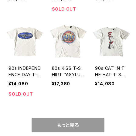
AY T-Shirt
SOLD OUT
90s INDEPEND
80s KISS T-S
90s CAT IN T
ENCE DAY T-S
HIRT "ASYLU
HE HAT T-SHI
HIRT
M"
RT
¥14,080
¥17,380
¥14,080
SOLD OUT
もっと見る