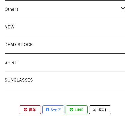
SHORT SLEEVE
REVERS WEAVE
Music
SWEATER
SHORTS
Others
Blank T
CARDIGAN
PANTS
SHOES
NEW
Pocket T
VEST
JEANS
BAG
DEAD STOCK
Others
DICKIES
CAP
SHIRT
SUNGLASSES
保存
シェア
LINE
ポスト