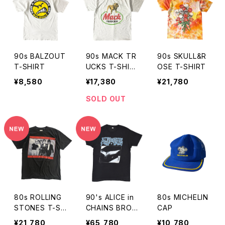
90s BALZOUT
90s MACK TR
90s SKULL&R
T-SHIRT
UCKS T-SHIR
OSE T-SHIRT
T
¥8,580
¥17,380
¥21,780
SOLD OUT
80s ROLLING
90's ALICE in
80s MICHELIN
STONES T-SH
CHAINS BROK
CAP
IRT
EN FOOT X-R
¥21,780
¥65,780
¥10,780