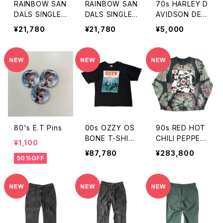
RAINBOW SAN
RAINBOW SAN
70s HARLEY D
DALS SINGLE
DALS SINGLE
AVIDSON DEC
"BLACK SHRIN
"BLACK SHRIN
AL
¥21,780
¥21,780
¥5,000
K LEATHER"
K LEATHER"
80's E.T Pins
00s OZZY OS
90s RED HOT
BONE T-SHIR
CHILI PEPPER
¥1,100
T
S L/S T-SHIRT
¥87,780
¥283,800
50%OFF
"BLOOD SEX
SUGAR MAGI
K"