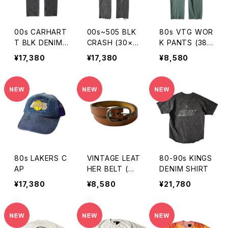
00s CARHART
00s~505 BLK
80s VTG WOR
T BLK DENIM
CRASH (30×2
K PANTS (38×
(37×30)
9)
30)
¥17,380
¥17,380
¥8,580
80s LAKERS C
VINTAGE LEAT
80-90s KINGS
AP
HER BELT (W3
DENIM SHIRT
2)
¥17,380
¥8,580
¥21,780